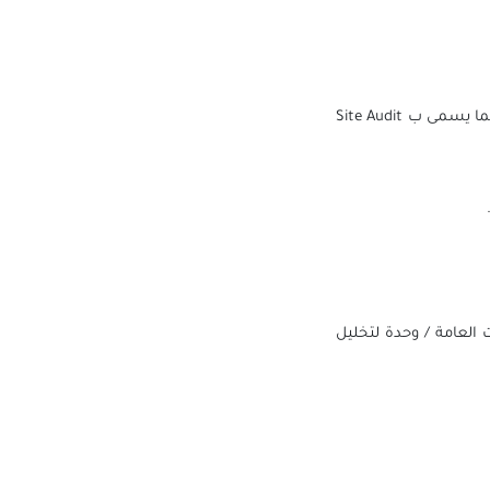
تعتبر اداة SEMRUCH من منتجات SAAS التي تساعدنا على تحليل الموقع الكتروني جيدا اذ تقوم اولا بما يسمى ب Site Audit
 العامة / وحدة لتخليل