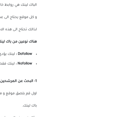
الباك لينك هي روابط خاريجية 
و كل موقع يحتاج الى عد
لذالك تحتاج الى هذه الا
هناك نوعين من باك لينك
Dofollow :
لينك يؤدي
Nofollow
:
لينك فقط 
1- البحث عن المرشحين
اول قم بلصق موقع و مو
باك لينك.