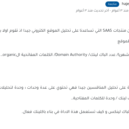
haj
متابعة
منذ ٣ أعوام
- آخر تحديث
منذ ٣ أعوام
لموقع
Domain Authorit/ الكلمات المفاتحية الorganic….
اة على تحليل المناقسين جيدا فهي تحتوي على عدة وحدات
:
وحدة لتحليلات
 لينك / وحدة للكلمات المفتاحية…
باك لينكس و كيف تستعمل هذة الاداة في بناء باكلينك فعال.