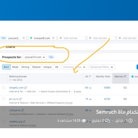
اداة Semruch
3 دقائق
0 تعليق
1428 مشاهدة