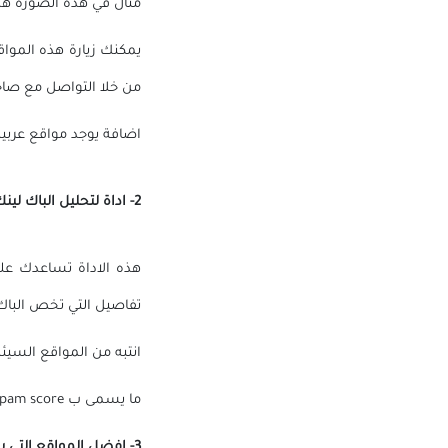
مثال في هذه الصورة هذا
يمكنك زيارة هذه المواق
من خلا التواصل مع صاح
اضافة يوجد مواقع عربية
2- اداة لتحليل الباك لينك
هذه الاداة تساعدك على
تفاصيل التي تخص الباك
انتبه من المواقع السيئة و التي تعتبر spam بالنسبة الى
ما يسمى ب spam score حول كل باك لينك لديك.
3- افضل المواقع التي يمكنك ان تبني فيها باك لينك مجانا :