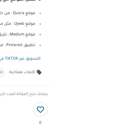
موقع Quora : من خلال اجابة عن الاسئلة في كل اجابة ضع لينك لموقعك.
موقع Ujeeb : مثل موقع كوارا بالضبط.
موقع Medium ; تنزيل المقالات التي تحتوي علي لينكات من موقعك.
تطبيق Pinterest : من خلال الصور .
التسويق عبر TIKTOK في سنة 2023.
local_offer
كلمات مفتاحية:
ال
يمكنك منح المقالة العدد الذي
0