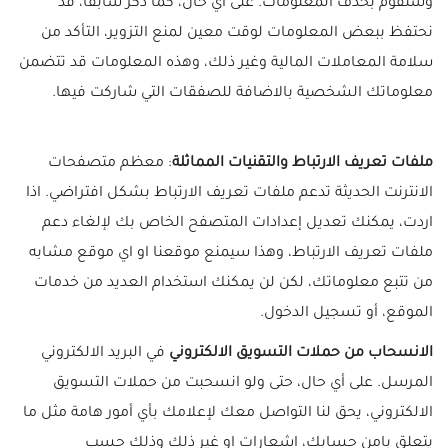
وسنقوم بحذف المعلومات. على اي حال، كما ذكر سابقا، قد
نحتفظ ببعض المعلومات لوقت معين لمنع التزوير، التأكد من
سلامة المعاملات المالية وغير ذلك، وهذه المعلومات قد تتضمن
معلوماتك الشخصية بالاضافة للصفقات التي شاركت فيها.
ملفات تعريف الارتباط والتقنيات المماثلة
: معظم متصفحات
الانترنت الحديثة تدعم ملفات تعريف الارتباط بشكل افتراضي. اذا
اردت، يمكنك تعديل إعدادات المتصفح الخاص بك لإلغاء دعم
ملفات تعريف الارتباط، وهذا سيمنع موقعنا او اي موقع مشابه
من تتبع معلوماتك، لكن لن يمكنك استخدام العديد من خدمات
الموقع، أو تسجيل الدخول.
الانسحاب من حملات التسويق الالكتروني
في البريد الالكتروني
المرسل. على أي حال، حتى ولو انسحبت من حملات التسويق
الالكتروني، يحق لنا التواصل معك لإعلامك بأي أمور هامة مثل ما
يتعلق بامن حسابك، اشعارات او غير ذلك وذلك حسب