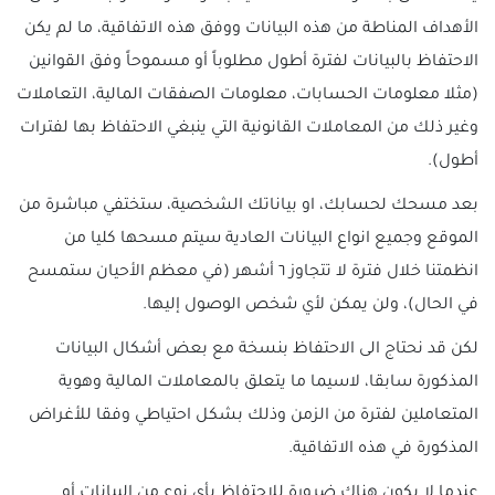
الأهداف المناطة من هذه البيانات ووفق هذه الاتفاقية، ما لم يكن
الاحتفاظ بالبيانات لفترة أطول مطلوباً أو مسموحاً وفق القوانين
(مثلا معلومات الحسابات، معلومات الصفقات المالية، التعاملات
وغير ذلك من المعاملات القانونية التي ينبغي الاحتفاظ بها لفترات
أطول).
بعد مسحك لحسابك، او بياناتك الشخصية، ستختفي مباشرة من
الموقع وجميع انواع البيانات العادية سيتم مسحها كليا من
انظمتنا خلال فترة لا تتجاوز ٦ أشهر (في معظم الأحيان ستمسح
في الحال)، ولن يمكن لأي شخص الوصول إليها.
لكن قد نحتاج الى الاحتفاظ بنسخة مع بعض أشكال البيانات
المذكورة سابقا، لاسيما ما يتعلق بالمعاملات المالية وهوية
المتعاملين لفترة من الزمن وذلك بشكل احتياطي وفقا للأغراض
المذكورة في هذه الاتفاقية.
عندما لا يكون هناك ضرورة للاحتفاظ بأي نوع من البيانات أو