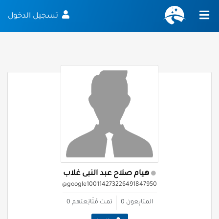
تسجيل الدخول
هيام صلاح عبد النبى غلاب
@google100114273226491847950
المتابِعون
0
تمت مُتَابَعتهم
0