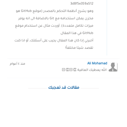
3d8f5e359a512
وهو يشرح أنظمة التحكم بالمصدر (موقع GitHub هو
مخزن يمكن استخدامه مع Git بالاضافة الى انه يوفر
ميزات تكامل متعددة). أوردت مثال عن استخدام موقع
GitHub في هذا المقال.
أخبرني إذا كان هذا المقال يجيب على أسئلتك، أو اذا كنت
تقصد شيئا مختلفاً!
Ali Mohamad
منذ ٤ أعوام
الله يعطيك العافية 👏🏻👏🏻
مقالات قد تعجبك