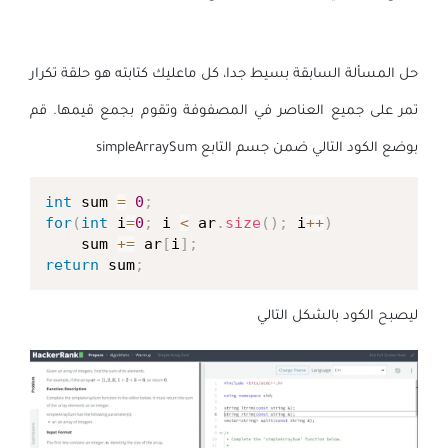
حل المسألة السابقة بسيط جدا، كل ماعليك كتابته هو حلقة تكرار
تمر على جميع العناصر في المصفوفة وتقوم بجمع قيمها. قم
بوضع الكود التالي ضمن جسم التابع simpleArraySum
int
 sum 
=
0
;
for
(
int
 i
=
0
;
 i 
<
 ar
.
size
(
)
;
 i
++
)
    sum 
+=
 ar
[
i
]
;
return
 sum
;
ليصبح الكود بالشكل التالي