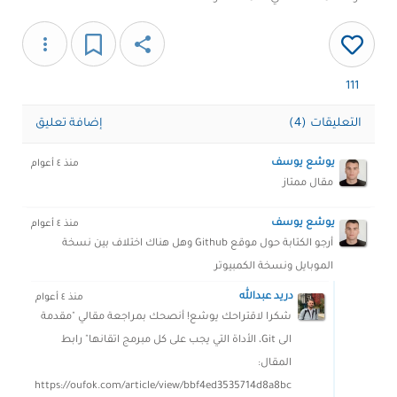
more_vert
share
111
التعليقات (4)
إضافة تعليق
يوشع يوسف
منذ ٤ أعوام
مقال ممتاز
يوشع يوسف
منذ ٤ أعوام
أرجو الكتابة حول موقع Github وهل هناك اختلاف بين نسخة
الموبايل ونسخة الكمبيوتر
دريد عبدالله
منذ ٤ أعوام
شكرا لاقتراحك يوشع! أنصحك بمراجعة مقالي "مقدمة
الى Git، الأداة التي يجب على كل مبرمج اتقانها" رابط
المقال:
https://oufok.com/article/view/bbf4ed3535714d8a8bc