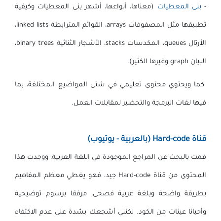
-
بنى المعطيات
(معناها، أنواعها، أشهر بنى المعطيات وكيفية
تطبيقها مثل المصفوفات arrays، القوائم المترابطة linked lists،
الأرتال queues، المكدسات stacks، الأشجار الثنائية binary trees،
البيان graph وغيرها الكثير).
كما ويحتوي محتوى تعليمي في شتى المواضيع المختلفة، بما
فيها لغات البرمجة والتحضير لمقابلات العمل.
قناة Hard-code (بالعربية - يوتيوب)
قمت بالبحث عن المراجع الموجودة في اللغة العربية، ووجدت هذا
المحتوى من قناة Hard-code جيد، فهو يغطي معظم المفاهيم
بطريقة واضحة وبلغة عربية فصحى، مرفقا برسوم توضيحية
وأحيانا عينات من الكود. لكنني أشجعك بشدة على عدم الاكتفاء