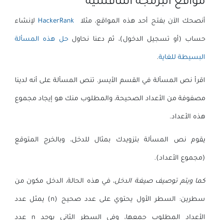
مواقع البرمجة التنافسية
أنصحك الآن بفتح أحد هذه المواقع، مثلا
HackerRank
لإنشاء
حساب (أو تسجيل الدخول)، ثم دعنا نحاول
حل هذه المسألة
البسيطة للغاية
.
اقرأ نص المسألة في القسم الأيسر. تنص المسألة على أنه لدينا
مصفوفة من الأعداد الصحيحة، والمطلوب منك هو إيجاد مجموع
هذه الأعداد.
يقوم نص المسألة بتزويدك بمثال للدخل، وبالخرج المتوقع
(مجموع الأعداد).
كما ويتم توصيف صيغة الدخل
، في هذه الحالة، الدخل مكون من
سطرين: السطر الأول يحتوي على عدد صحيح (n) يمثل عدد
الأعداد المطلوب جمعها، وفي السطر الثاني يوجد n عدد