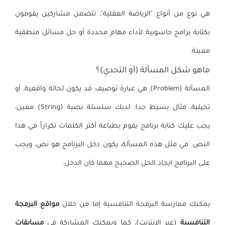
هي نوع من أنواع "الرياضة العقلية"، تتضمن مشاركين يقومون
بكتابة برامج حاسوبية لأداء مهام محددة أو حل مسائل منطقية
معينة.
ماهو شكل المسألة (أو التحدي)؟
المسألة (Problem) هي عبارة توصيف قد يكون لحالة واقعية، أو
تخيلية، مثال بسيط جدا: لديك سلسلة نصية (String) معين،
يجب عليك كتابة برنامج يقوم بطباعة أكثر الكلمات تكراراً في هذا
النص. في مثل هذه المسألة، يكون دخل البرنامج هو نص، ويجب
على البرنامج ايجاد الحل الصحيح مهما كان الدخل.
يمكنك ممارسة البرمجة التنافسية إما من خلال
مواقع البرمجة
التنافسية
(عبر الانترنت)، كما ويمكنك المشاركة في
مسابقات