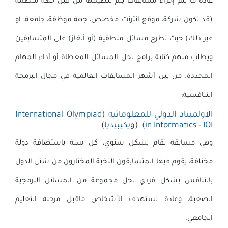
عادة ما يتم إجراء مسابقات يتم تنظيمها من قبل جهة منظمة
(قد تكون شركة، موقع انترنت مخصص، جهة موظفة، جامعة، او
غير ذلك) حيث تطرح مسائل منطقية (أو ألغاز) على المتسابقين
ويطلب منهم كتابة برامج لحل المسائل المعطاة أو أداء المهام
المحددة. من بين أشهر المسابقات العالمية في مجال البرمجة
التنافسية:
الأولمبياد الدولي للمعلوماتية (International Olympiad
in Informatics - IOI)
(
ويكيبيديا
)
وهي مسابقة تقام بشكل سنوي، كل سنة باستضافة دولة
مختلفة، يقوم فيها المتسابقون النخبة المختارون من شتى الدول
بالتنافس بشكل فردي لحل مجموعة من المسائل البرمجية
الصعبة، وعادة تستهدف الأشخاص ماقبل مرحلة التعليم
الجامعي.